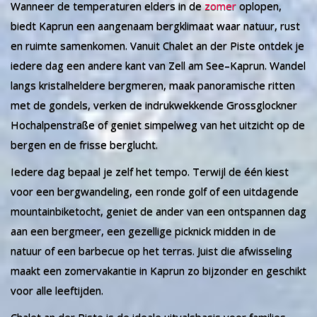
Wanneer de temperaturen elders in de
zomer
oplopen,
biedt Kaprun een aangenaam bergklimaat waar natuur, rust
en ruimte samenkomen. Vanuit Chalet an der Piste ontdek je
iedere dag een andere kant van Zell am See–Kaprun. Wandel
langs kristalheldere bergmeren, maak panoramische ritten
met de gondels, verken de indrukwekkende Grossglockner
Hochalpenstraße of geniet simpelweg van het uitzicht op de
bergen en de frisse berglucht.
Iedere dag bepaal je zelf het tempo. Terwijl de één kiest
voor een bergwandeling, een ronde golf of een uitdagende
mountainbiketocht, geniet de ander van een ontspannen dag
aan een bergmeer, een gezellige picknick midden in de
natuur of een barbecue op het terras. Juist die afwisseling
maakt een zomervakantie in Kaprun zo bijzonder en geschikt
voor alle leeftijden.