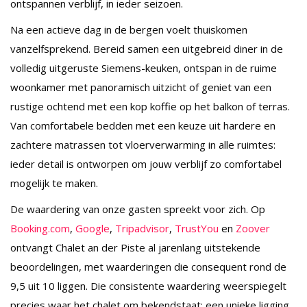
ontspannen verblijf, in ieder seizoen.
Na een actieve dag in de bergen voelt thuiskomen
vanzelfsprekend. Bereid samen een uitgebreid diner in de
volledig uitgeruste Siemens-keuken, ontspan in de ruime
woonkamer met panoramisch uitzicht of geniet van een
rustige ochtend met een kop koffie op het balkon of terras.
Van comfortabele bedden met een keuze uit hardere en
zachtere matrassen tot vloerverwarming in alle ruimtes:
ieder detail is ontworpen om jouw verblijf zo comfortabel
mogelijk te maken.
De waardering van onze gasten spreekt voor zich. Op
Booking.com
,
Google
,
Tripadvisor
,
TrustYou
en
Zoover
ontvangt Chalet an der Piste al jarenlang uitstekende
beoordelingen, met waarderingen die consequent rond de
9,5 uit 10 liggen. Die consistente waardering weerspiegelt
precies waar het chalet om bekendstaat: een unieke ligging,